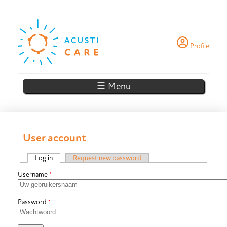
Skip to main content
Profile
☰ Menu
User account
Log in
(active tab)
Request new password
Primary tabs
Username
*
Password
*