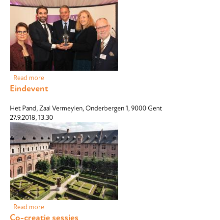
Read more
about AcustiCare receives John Connell Highly Commended
Eindevent
Award
Het Pand, Zaal Vermeylen, Onderbergen 1, 9000 Gent
27.9.2018, 13.30
Read more
about Eindevent
Co-creatie sessies