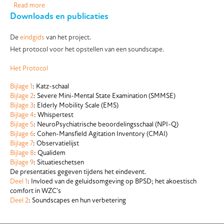
Read more
about Co-creatie sessies
Downloads en publicaties
De
eindgids
van het project.
Het protocol voor het opstellen van een soundscape.
Het Protocol
Bijlage 1
: Katz-schaal
Bijlage 2
: Severe Mini-Mental State Examination (SMMSE)
Bijlage 3
: Elderly Mobility Scale (EMS)
Bijlage 4
: Whispertest
Bijlage 5
: NeuroPsychiatrische beoordelingsschaal (NPI-Q)
Bijlage 6
: Cohen-Mansfield Agitation Inventory (CMAI)
Bijlage 7
: Observatielijst
Bijlage 8
: Qualidem
Bijlage 9
: Situatieschetsen
De presentaties gegeven tijdens het eindevent.
Deel 1
: Invloed van de geluidsomgeving op BPSD; het akoestisch
comfort in WZC's
Deel 2
: Soundscapes en hun verbetering