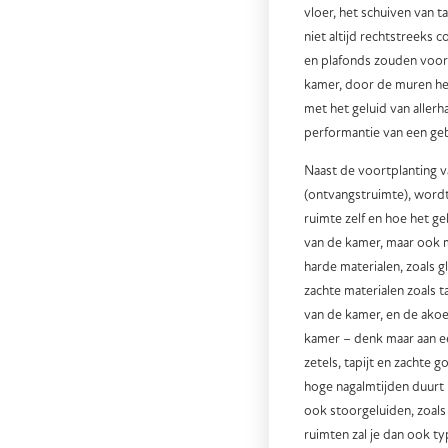
vloer, het schuiven van ta
niet altijd rechtstreeks
en plafonds zouden voortp
kamer, door de muren he
met het geluid van aller
performantie van een ge
Naast de voortplanting v
(ontvangstruimte), wordt
ruimte zelf en hoe het g
van de kamer, maar ook me
harde materialen, zoals 
zachte materialen zoals 
van de kamer, en de akoes
kamer – denk maar aan ee
zetels, tapijt en zachte 
hoge nagalmtijden duurt h
ook stoorgeluiden, zoals 
ruimten zal je dan ook t