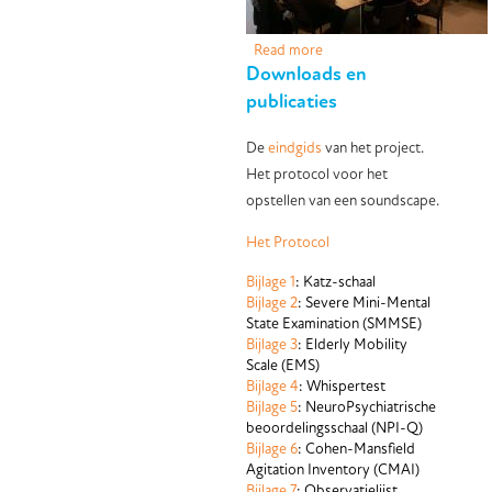
Read more
about Co-creatie sessies
Downloads en
publicaties
De
eindgids
van het project.
Het protocol voor het
opstellen van een soundscape.
Het Protocol
Bijlage 1
: Katz-schaal
Bijlage 2
: Severe Mini-Mental
State Examination (SMMSE)
Bijlage 3
: Elderly Mobility
Scale (EMS)
Bijlage 4
: Whispertest
Bijlage 5
: NeuroPsychiatrische
beoordelingsschaal (NPI-Q)
Bijlage 6
: Cohen-Mansfield
Agitation Inventory (CMAI)
Bijlage 7
: Observatielijst