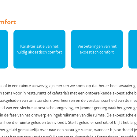
omfort
Karakterisatie van het
Verbeteringen van het
huidig akoestisch comfort
akoestisch comfort
 of in een ruimte aanwezig zijn merken we soms op dat het er heel lawaaierig 
ich soms voor in restaurants of cafetaria’s met een ontoereikende akoestische
aakgeluiden van omstaanders overheersen en de verstaanbaarheid van de me
eld van een slechte akoestische omgeving, en jammer genoeg vaak het gevolg
in de fase van het ontwerp en ingebruikname van die ruimte. De akoestische 
n hoe die ruimte geluiden beïnvloedt. Sterft geluid er snel uit, of blijft het lan
het geluid gemakkelijk over naar een naburige ruimte, wanneer bijvoorbeeld je