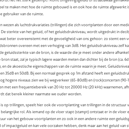
 wordt het net sterk gedempt? Komt omgevingsgeluid of straatlawaai gemakkel
el te maken met hoe de ruimte gebouwd is en ook hoe de ruimte afgewerkt is
e gebruiker van de ruimte.
in wezen als luchtdrukvariaties (trillingen) die zich voortplanten door een medi
. De sterkte van het geluid, of het geluidsdrukniveau, wordt uitgedrukt in decib
, wat beter overeenstemt met de gevoeligheid van ons gehoor: zo stemt een v
luidsbronnen overeen met een verhoging van 3dB. Het geluidsdrukniveau zelf
de geluidssterkte van de bron, is de waarde die je meet onder andere afhankeli
e bron staat, zal je typisch lagere waarden meten dan dichter bij de bron (ca. 
e), en de akoestische eigenschappen van de ruimte waarin je meet. Geluidsniveau
en 35dB en 50dB. Bij een normaal gesprek op 1m afstand heeft een geluidsdru
g hogere niveaus zien we bij wegverkeer (65-80dB) en (rock)concerten (90-
gen met een frequentiebereik van 20 Hz tot 20000 Hz (20 kHz) waarnemen, afha
rdt dat bereik kleiner naarmate we ouder worden.
 op trillingen, speelt hier ook de voortplanting van trillingen in de structuu
belangrijke rol. Als iemand op de vloer stapt (stampt) ontstaat er in de vloer ee
uur van het gebouw voortplanten en zo ook in een andere ruimte een geluidsg
of impactgeluid en kan vele oorzaken hebben, denk maar aan het geluid van 