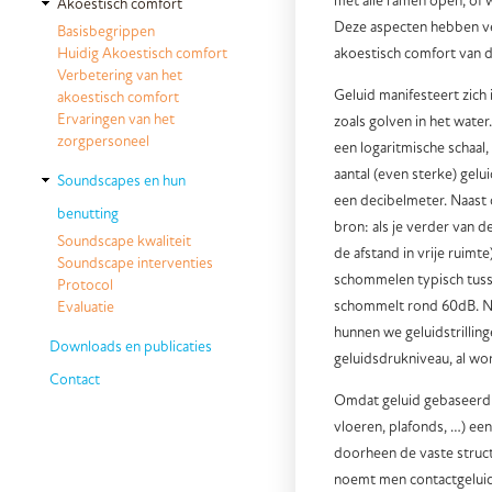
met alle ramen open, of
Akoestisch comfort
Deze aspecten hebben ve
Basisbegrippen
akoestisch comfort van d
Huidig Akoestisch comfort
Verbetering van het
Geluid manifesteert zich 
akoestisch comfort
Ervaringen van het
zoals golven in het water
zorgpersoneel
een logaritmische schaal
aantal (even sterke) ge
Soundscapes en hun
een decibelmeter. Naast 
benutting
bron: als je verder van d
Soundscape kwaliteit
de afstand in vrije ruimt
Soundscape interventies
schommelen typisch tuss
Protocol
schommelt rond 60dB. No
Evaluatie
hunnen we geluidstrillin
Downloads en publicaties
geluidsdrukniveau, al wo
Contact
Omdat geluid gebaseerd is
vloeren, plafonds, …) een 
doorheen de vaste struct
noemt men contactgeluid 