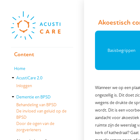
Skip to main content
Akoestisch c
Basisbegrippen
Content
Home
AcustiCare 2.0
Inloggen
Wanneer we op een plaats
ongezellig is. Dit doet z
Dementie en BPSD
wegens de drukte de spr
Behandeling van BPSD
wordt. Dit is een voorbe
De invloed van geluid op de
BPSD
aandacht voor akoestiek 
Door de ogen van de
ruimte zijn de weerslag va
zorgverleners
kerk of kathedraal? Gaat 