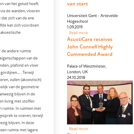
van start
ron van het geluid hoeft
 via de wanden, vloeren
Universiteit Gent - Artevelde
 dat zich van de ene
Hogeschool
lfde kan zich voordoen
1.09.2019
 akoestische
Read more
about AcustiCare 2.0 gaat
AcustiCare receives
van start
John Connell Highly
r de andere ruimte
Commended Award
e eigenschappen van de
anden, plafond en vloer
Palace of Westminster,
London, UK
ordijnen... . Terwijl
24.10.2018
ren, zullen (akoestisch)
kelijk van de geometrie
anwezig blijven in de
n living met stoffen
en ruimte. In ruimten met
gesprek te voeren, terwijl
zig blijven. In deze
Read more
about AcustiCare receives
 een ruimte met lagere