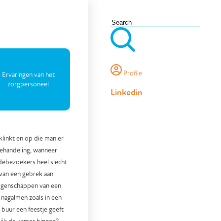
Search form
Profile
Ervaringen van het
zorgpersoneel
Linkedin
klinkt en op die manier
 behandeling, wanneer
debezoekers heel slecht
 van een gebrek aan
eigenschappen van een
g nagalmen zoals in een
 buur een feestje geeft