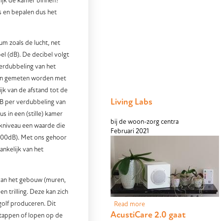
ijk de kamer binnen?
 en bepalen dus het
um zoals de lucht, net
el (dB). De decibel volgt
erdubbeling van het
 kan gemeten worden met
jk van de afstand tot de
Living Labs
6dB per verdubbeling van
s in een (stille) kamer
bij de woon-zorg centra
kniveau een waarde die
Februari 2021
100dB). Met ons gehoor
nkelijk van het
r van het gebouw (muren,
n trilling. Deze kan zich
olf produceren. Dit
Read more
about Living Labs
AcustiCare 2.0 gaat
stappen of lopen op de