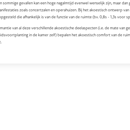
In sommige gevallen kan een hoge nagalmtijd evenwel wenselijk zijn, maar dan 
anifestaties zoals concertzalen en operahuizen. Bij het akoestisch ontwerp va
gesteld die afhankelijk is van de functie van de ruimte (bv. 0,8s - 1,3s voor sp
mantie van al deze verschillende akoestische deelaspecten (i.e. de mate van g
idsvoortplanting in de kamer zelf) bepalen het akoestisch comfort van de ruim
.