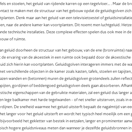
fels en stoelen, het geluid van rijdende karren op een tegelvloer... . Maar de b
 contact te maken met de structuur van het gebouw opdat de geluidsgolven zich
lanten. Denk maar aan het geluid van een televisietoestel of geluidsinstallatie
en, naar de andere kamer kan voortplanten. Dit noemt men luchtgeluid. Hetze
hande technische installaties. Deze complexe effecten spelen dus ook mee in de
bouw of ruimte.
an geluid doorheen de structuur van het gebouw, van de ene (bronruimte) naa
 de ervaring van de akoestiek in een ruimte ook bepaald door de akoestisch
eluid zich hierin kan voortplanten. Geluidsgolven interageren immers met de w
t verschillende objecten in de kamer zoals kasten, tafels, stoelen en tapijten, g
glazen wanden en (betonnen) muren de geluidsgolven grotendeels zullen reflecte
tapijten, gordijnen of beddengoed geluidsgolven deels gaan absorberen. Afhan
tische eigenschappen van de gebruikte materialen, zal een geluid dus langer a
n lege badkamer met harde tegelwanden - of net sneller uitsterven, zoals in ee
gordijnen. De snelheid waarmee het geluid uitsterft bepaalt de nagalmtijd van e
et langer voor het geluid uitsterft en wordt het typisch heel moeilijk om een 
bijvoorbeeld het gekletter van bestek in eetzalen, langer en prominenter aanwe
ypisch hogere geluidsniveaus meten dan wanneer je dezelfde geluidsbronnen in