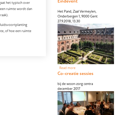
Eindevent
John Connell Highly
gaat het typisch over
Commended Award
n een ruimte wordt dan
Het Pand, Zaal Vermeylen,
raak).
Onderbergen 1, 9000 Gent
27.9.2018, 13.30
eluidsvoortplanting
te, of hoe een ruimte
Read more
about Eindevent
Co-creatie sessies
bij de woon-zorg centra
december 2017