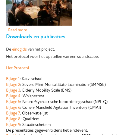
Read more
about Co-creatie sessies
Downloads en publicaties
De
eindgids
van het project.
Het protocol voor het opstellen van een soundscape.
Het Protocol
Bijlage 1
: Katz-schaal
Bijlage 2
: Severe Mini-Mental State Examination (SMMSE)
Bijlage 3
: Elderly Mobility Scale (EMS)
Bijlage 4
: Whispertest
Bijlage 5
: NeuroPsychiatrische beoordelingsschaal (NPI-Q)
Bijlage 6
: Cohen-Mansfield Agitation Inventory (CMAI)
Bijlage 7
: Observatielijst
Bijlage 8
: Qualidem
Bijlage 9
: Situatieschetsen
De presentaties gegeven tijdens het eindevent.