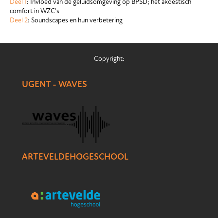
Deel 1
: Invloed van de geluidsomgeving op BPSD; het akoestisch
comfort in WZC's
Deel 2
: Soundscapes en hun verbetering
Copyright:
UGENT - WAVES
ARTEVELDEHOGESCHOOL